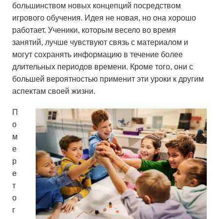
большинством новых концепций посредством
игрового обучения. Идея не новая, но она хорошо
работает. Ученики, которым весело во время
занятий, лучше чувствуют связь с материалом и
могут сохранять информацию в течение более
длительных периодов времени. Кроме того, они с
большей вероятностью применит эти уроки к другим
аспектам своей жизни.
П
о
м
е
р
е
т
о
г