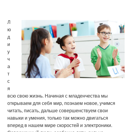
Л
ю
д
и
у
ч
а
т
с
я
всю свою жизнь. Начиная с младенчества мы
открываем для себя мир, познаем новое, учимся
читать, писать, дальше совершенствуем свои
навыки и умения, только так можно двигаться
вперед в нашем мире скоростей и электроники.