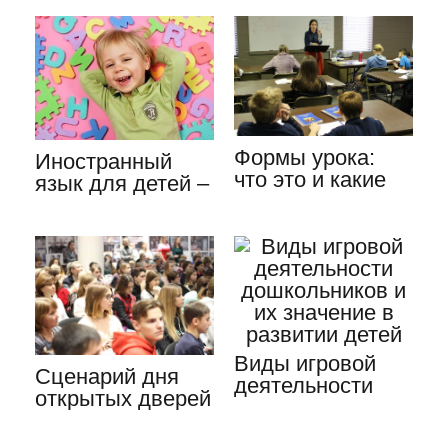
Формы урока:
Иностранный
что это и какие
язык для детей –
они бывают
изучаем с
детства
Виды игровой
Сценарий дня
деятельности
открытых дверей
дошкольников и
в колледже: все
их значение…
советы…