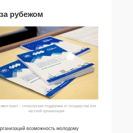
 за рубежом
рэвел-грант – спонсорская поддержка от государства или
частной организации
 организаций возможность молодому