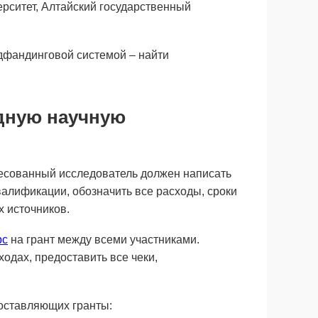
ерситет, Алтайский государственный
дфандинговой системой – найти
одную научную
есованный исследователь должен написать
валификации, обозначить все расходы, сроки
х источников.
рс
на грант между всеми участниками.
одах, предоставить все чеки,
оставляющих гранты: