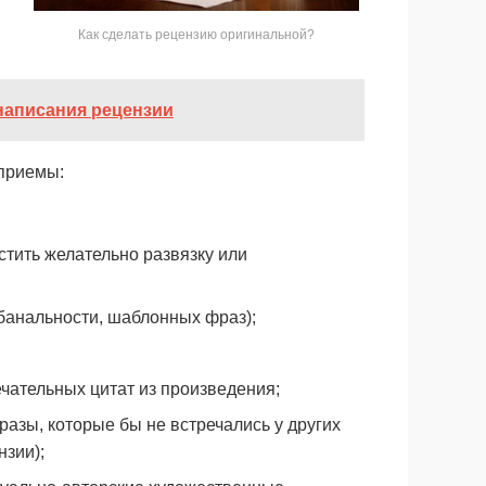
Как сделать рецензию оригинальной?
написания рецензии
 приемы:
стить желательно развязку или
банальности, шаблонных фраз);
чательных цитат из произведения;
разы, которые бы не встречались у других
нзии);