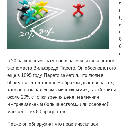
и
н
ц
и
п
8
0
н
а 20 назван в честь его основателя, итальянского
экономиста Вильфредо Парето. Он обосновал его
еще в 1895 году. Парето заметил, что люди в
обществе естественным образом делятся на тех,
кого он называл «самыми важными», такой элиты
около 20% с точки зрения денег и влияния,
и «тривиальным большинством» или основной
массой — их 80 процентов.
Позже он обнаружил, что практически вся