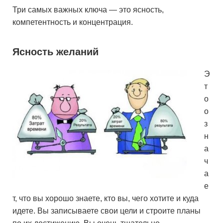
Три самых важных ключа — это ясность,
компетентность и концентрация.
Ясность желаний
Э
т
о
о
з
н
а
ч
а
е
т, что вы хорошо знаете, кто вы, чего хотите и куда
идете. Вы записываете свои цели и строите планы