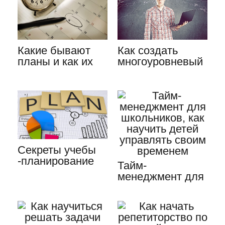
Какие бывают
Как создать
планы и как их
многоуровневый
составлять
список в Word
правильно
2007,…
Секреты учебы
-планирование
Тайм-
личного времени,
менеджмент для
методы,…
школьников, как
научить детей…