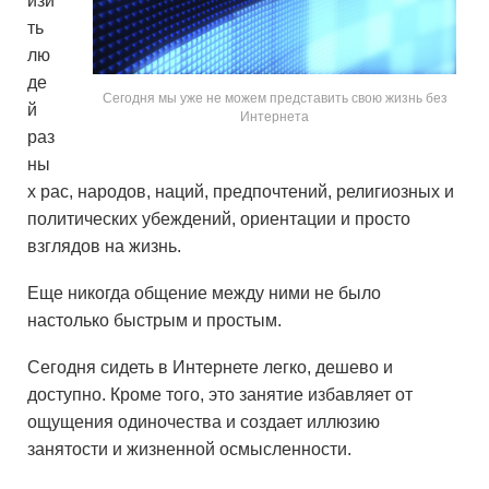
изи
ть
лю
де
Сегодня мы уже не можем представить свою жизнь без
й
Интернета
раз
ны
х рас, народов, наций, предпочтений, религиозных и
политических убеждений, ориентации и просто
взглядов на жизнь.
Еще никогда общение между ними не было
настолько быстрым и простым.
Сегодня сидеть в Интернете легко, дешево и
доступно. Кроме того, это занятие избавляет от
ощущения одиночества и создает иллюзию
занятости и жизненной осмысленности.