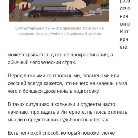
разв
лече
ния
ми в
Компьютерные игры — это прекрасно, пока они не
Инт
начинают мешать учебе и общению с близкими
ерн
ете
может скрываться даже не прокрастинация, а
обычный человеческий страх.
Перед важными контрольными, экзаменами или
сессией всегда кажется, что ничего не знаешь, из-за
чего и боишься даже начать подготовку.
В таких ситуациях школьники и студенты часто
начинают пропадать в Интернете, пытаясь отогнать
мысли о предстоящих судьбоносных тестах.
Есть неплохой способ, который поможет легче