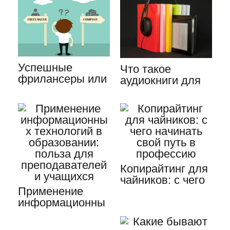
Успешные
Что такое
фрилансеры или
аудиокниги для
как писать
саморазвития и
тексты на
их преимущества
заказ…
Копирайтинг для
чайников: с чего
Применение
начинать свой
информационны
путь…
х технологий в
образовании:…