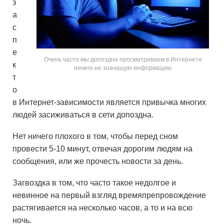
з
а
с
п
е
Очень часто мы допоздна просматриваем в Интернете
к
ничего не значащую информацию
т
о
в Интернет-зависимости является привычка многих
людей засиживаться в сети допоздна.
Нет ничего плохого в том, чтобы перед сном
провести 5-10 минут, отвечая дорогим людям на
сообщения, или же прочесть новости за день.
Загвоздка в том, что часто такое недолгое и
невинное на первый взгляд времяпрепровождение
растягивается на несколько часов, а то и на всю
ночь.