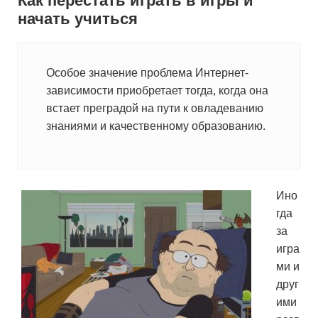
Как перестать играть в игры и
начать учиться
Особое значение проблема Интернет-
зависимости приобретает тогда, когда она
встает преградой на пути к овладеванию
знаниями и качественному образованию.
Ино
гда
за
игра
ми и
друг
ими