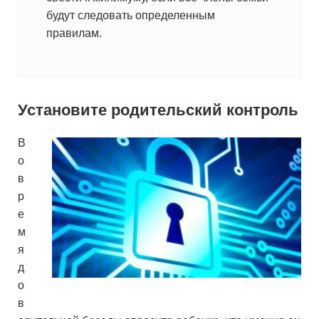
будут следовать определенным
правилам.
Установите родительский контроль
В
о
в
р
е
м
я
д
о
в