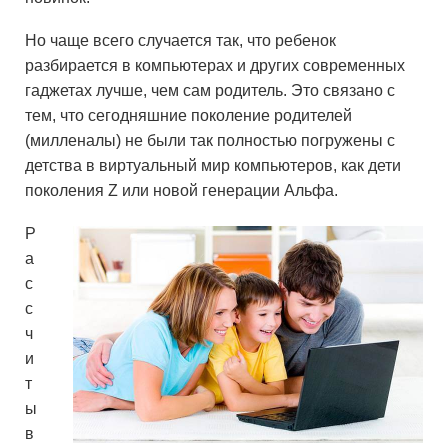
Но чаще всего случается так, что ребенок
разбирается в компьютерах и других современных
гаджетах лучше, чем сам родитель. Это связано с
тем, что сегодняшние поколение родителей
(милленалы) не были так полностью погружены с
детства в виртуальный мир компьютеров, как дети
поколения Z или новой генерации Альфа.
Р
а
с
с
ч
и
т
ы
в