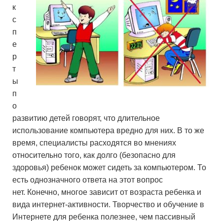
к
с
п
е
р
т
ы
п
о
развитию детей говорят, что длительное
использование компьютера вредно для них. В то же
время, специалисты расходятся во мнениях
относительно того, как долго (безопасно для
здоровья) ребенок может сидеть за компьютером. То
есть однозначного ответа на этот вопрос
нет. Конечно, многое зависит от возраста ребенка и
вида интернет-активности. Творчество и обучение в
Интернете для ребенка полезнее, чем пассивный