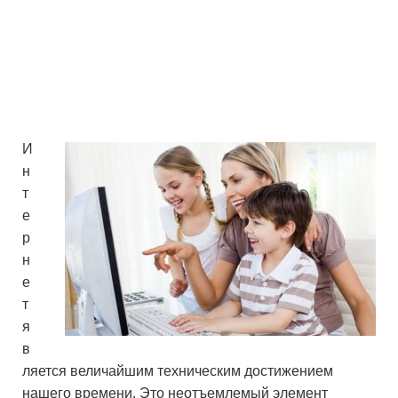
И
н
т
е
р
н
е
т
я
в
ляется величайшим техническим достижением
нашего времени. Это неотъемлемый элемент