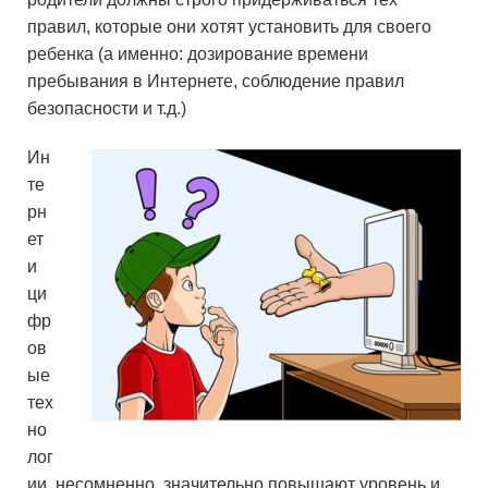
правил, которые они хотят установить для своего
ребенка (а именно: дозирование времени
пребывания в Интернете, соблюдение правил
безопасности и т.д.)
Ин
те
рн
ет
и
ци
фр
ов
ые
тех
но
лог
ии, несомненно, значительно повышают уровень и