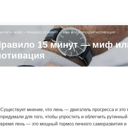
ЫУЧИТЬ WORK
>
ПРАВИЛО 15 МИНУТ — МИФ ИЛИ ХОРОШАЯ МОТИВАЦИЯ
равило 15 минут — миф ил
мотивация
Существует мнение, что лень — двигатель прогресса и это
придумали для того, чтобы упростить и облегчить рутинный
время лень — это мощный тормоз личного саморазвития и 