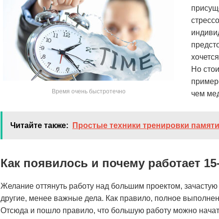
присущ
стресс
индиви
предсто
хочется
Но стои
примере
Время очень быстротечно
чем мед
Читайте также:
Простые техники тренировки памяти.
Как появилось и почему работает 1
Желание оттянуть работу над большим проектом, зачастую
другие, менее важные дела. Как правило, полное выполнени
Отсюда и пошло правило, что большую работу можно начать 