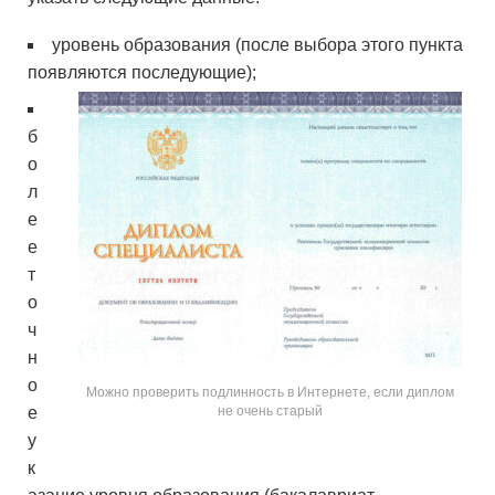
уровень образования (после выбора этого пункта
появляются последующие);
б
о
л
е
е
т
о
ч
н
о
Можно проверить подлинность в Интернете, если диплом
е
не очень старый
у
к