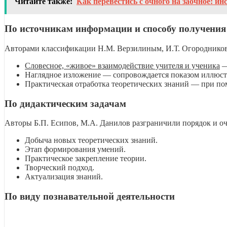
Читайте также:
Как перевестись с очного на заочное: ин
По источникам информации и способу получения
Авторами классификации Н.М. Верзилиным, И.Т. Огородников
Словесное, «живое» взаимодействие учителя и ученика
—
Наглядное изложение — сопровождается показом иллюстр
Практическая отработка теоретических знаний — при по
По дидактическим задачам
Авторы Б.П. Есипов, М.А. Данилов разграничили порядок и оч
Добыча новых теоретических знаний.
Этап формирования умений.
Практическое закрепление теории.
Творческий подход.
Актуализация знаний.
По виду познавательной деятельности