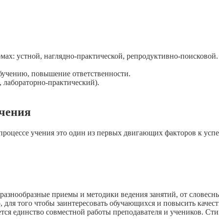
мах: устной, наглядно-практической, репродуктивно-поисковой.
бучению, повышение ответственности.
 лабораторно-практический).
учения
процессе учения это один из первых двигающих факторов к успе
азнообразные приемы и методики ведения занятий, от словесн
о, для того чтобы заинтересовать обучающихся и повысить качес
ся единство совместной работы преподавателя и учеников. Сти