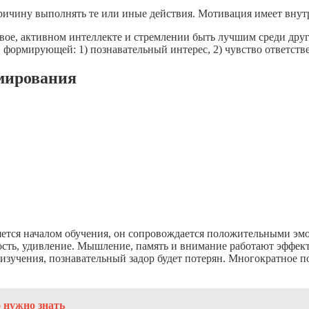
ричину выполнять те или иные действия. Мотивация имеет вну
вое, активном интеллекте и стремлении быть лучшим среди друг
формирующей: 1) познавательный интерес, 2) чувство ответстве
мирования
яется началом обучения, он сопровождается положительными эм
сть, удивление. Мышление, память и внимание работают эффект
 изучения, познавательный задор будет потерян. Многократное п
 нужно знать