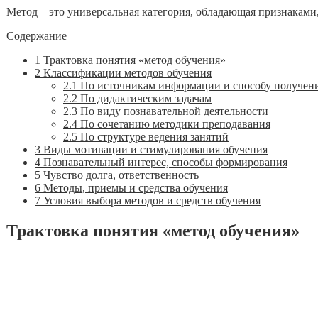
Метод – это универсальная категория, обладающая признаками
Содержание
1
Трактовка понятия «метод обучения»
2
Классификации методов обучения
2.1
По источникам информации и способу получен
2.2
По дидактическим задачам
2.3
По виду познавательной деятельности
2.4
По сочетанию методики преподавания
2.5
По структуре ведения занятий
3
Виды мотивации и стимулирования обучения
4
Познавательный интерес, способы формирования
5
Чувство долга, ответственность
6
Методы, приемы и средства обучения
7
Условия выбора методов и средств обучения
Трактовка понятия «метод обучения»