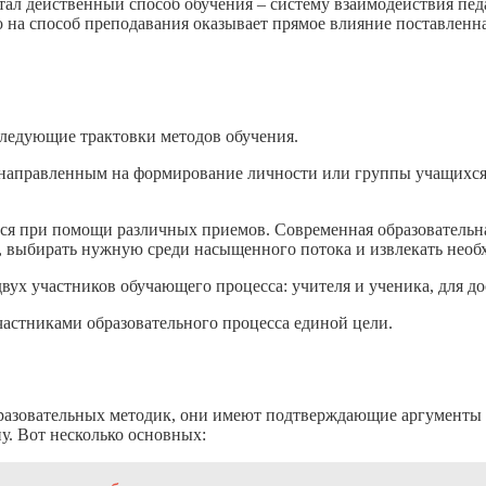
ал действенный способ обучения – систему взаимодействия пед
 на способ преподавания оказывает прямое влияние поставленн
следующие трактовки методов обучения.
 направленным на формирование личности или группы учащихся.
хся при помощи различных приемов. Современная образовательн
 выбирать нужную среди насыщенного потока и извлекать необ
двух участников обучающего процесса: учителя и ученика, для 
частниками образовательного процесса единой цели.
разовательных методик, они имеют подтверждающие аргументы и
у. Вот несколько основных: