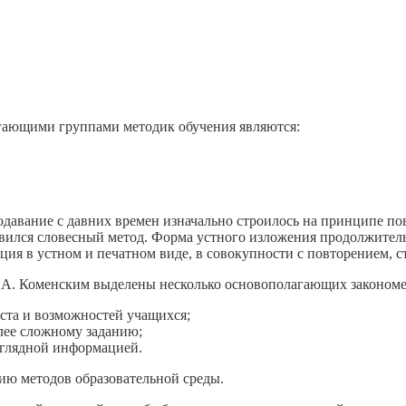
ающими группами методик обучения являются:
авание с давних времен изначально строилось на принципе пов
вился словесный метод. Форма устного изложения продолжитель
ция в устном и печатном виде, в совокупности с повторением,
Я.А. Коменским выделены несколько основополагающих закономе
ста и возможностей учащихся;
лее сложному заданию;
аглядной информацией.
ию методов образовательной среды.