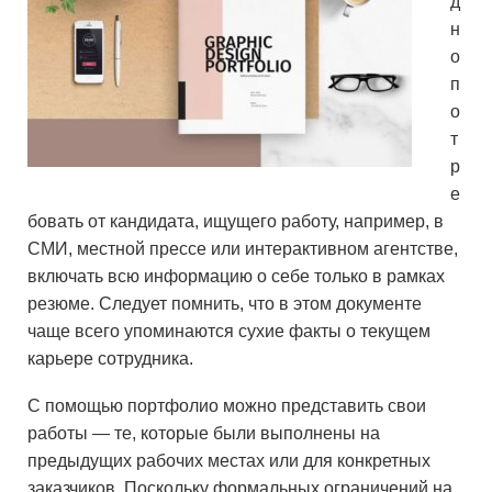
д
н
о
п
о
т
р
е
бовать от кандидата, ищущего работу, например, в
СМИ, местной прессе или интерактивном агентстве,
включать всю информацию о себе только в рамках
резюме. Следует помнить, что в этом документе
чаще всего упоминаются сухие факты о текущем
карьере сотрудника.
С помощью портфолио можно представить свои
работы — те, которые были выполнены на
предыдущих рабочих местах или для конкретных
заказчиков. Поскольку формальных ограничений на