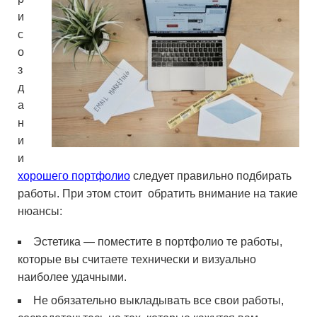
и
с
о
з
д
а
н
и
и
хорошего портфолио
следует правильно подбирать
работы. При этом стоит обратить внимание на такие
нюансы:
Эстетика — поместите в портфолио те работы,
которые вы считаете технически и визуально
наиболее удачными.
Не обязательно выкладывать все свои работы,