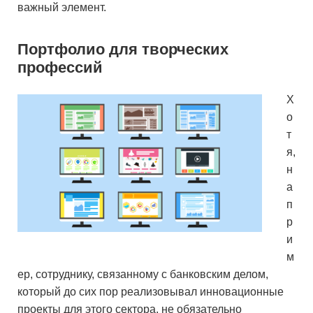
важный элемент.
Портфолио для творческих
профессий
Х
о
т
я,
н
а
п
р
и
м
ер, сотруднику, связанному с банковским делом,
который до сих пор реализовывал инновационные
проекты для этого сектора, не обязательно