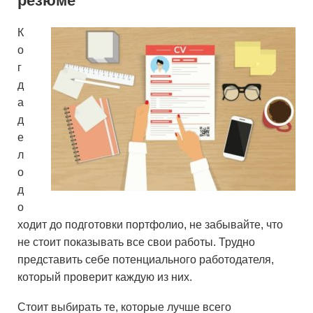
резюме
К
о
г
д
а
д
е
л
о
д
о
ходит до подготовки портфолио, не забывайте, что
не стоит показывать все свои работы. Трудно
представить себе потенциального работодателя,
который проверит каждую из них.
Стоит выбирать те, которые лучше всего