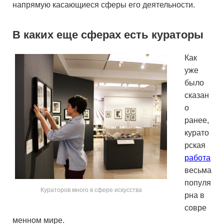
напрямую касающиеся сферы его деятельности.
В каких еще сферах есть кураторы
Как
уже
было
сказан
о
ранее,
курато
рская
работа
весьма
популя
Кураторов много в сфере искусства
рна в
совре
менном мире.