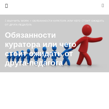
ВЫУЧИТЬ WORK
>
ОБЯЗАННОСТИ КУРАТОРА ИЛИ ЧЕГО СТОИТ ОЖИДАТЬ
ОТ ДРУГА-ПЕДАГОГА
Обязанности
куратора или чего
стоит ожидать от
друга-педагога