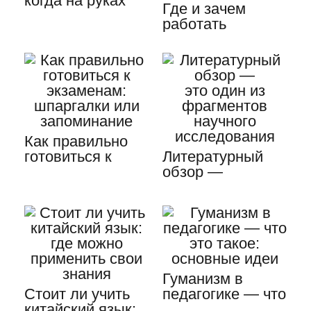
когда на руках
Где и зачем
только аттестат
работать
о…
студенту 21 века
Как правильно
готовиться к
Литературный
экзаменам:
обзор —
шпаргалки или…
это один из
фрагментов…
Гуманизм в
Стоит ли учить
педагогике — что
китайский язык:
это такое: