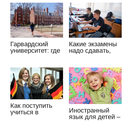
Гарвардский
Какие экзамены
университет: где
надо сдавать,
находится, его
чтобы поступить
история…
на программиста
Как поступить
Иностранный
учиться в
язык для детей –
Германию,
изучаем с
особенности
детства
выбора…