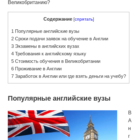
Великобританию?
Содержание
[
спрятать
]
1
Популярные английские вузы
2
Сроки подачи заявок на обучение в Англии
3
Экзамены в английских вузах
4
Требования к английскому языку
5
Стоимость обучения в Великобритании
6
Проживание в Англии
7
Заработок в Англии или где взять деньги на учебу?
Популярные английские вузы
В
А
н
г