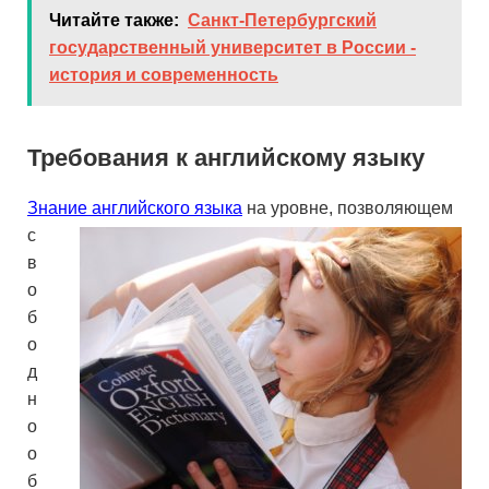
Читайте также:
Санкт-Петербургский
государственный университет в России -
история и современность
Требования к английскому языку
Знание английского языка
на уровне, позволяющем
с
в
о
б
о
д
н
о
о
б