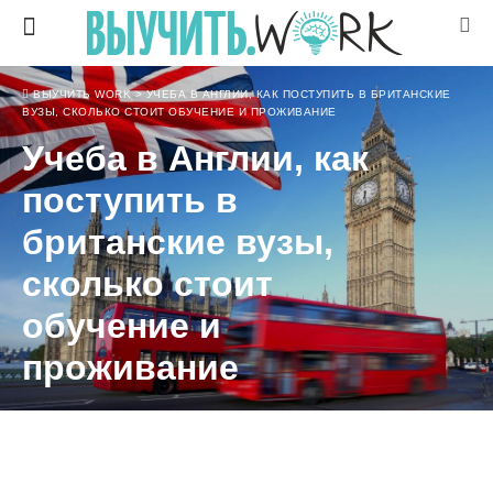
ВЫУЧИТЬ WORK
>
УЧЕБА В АНГЛИИ, КАК ПОСТУПИТЬ В БРИТАНСКИЕ
ВУЗЫ, СКОЛЬКО СТОИТ ОБУЧЕНИЕ И ПРОЖИВАНИЕ
Учеба в Англии, как
поступить в
британские вузы,
сколько стоит
обучение и
проживание