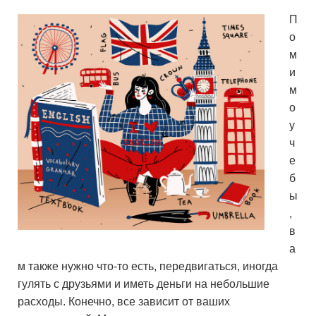
П
о
м
и
м
о
у
ч
е
б
ы
,
в
а
м также нужно что-то есть, передвигаться, иногда
гулять с друзьями и иметь деньги на небольшие
расходы. Конечно, все зависит от ваших