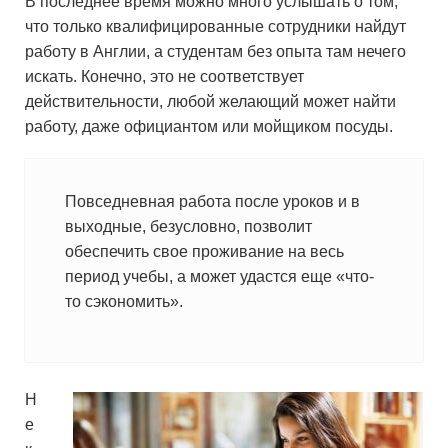
В последнее время можно много услышать о том,
что только квалифицированные сотрудники найдут
работу в Англии, а студентам без опыта там нечего
искать. Конечно, это не соответствует
действительности, любой желающий может найти
работу, даже официантом или мойщиком посуды.
Повседневная работа после уроков и в
выходные, безусловно, позволит
обеспечить свое проживание на весь
период учебы, а может удастся еще «что-
то сэкономить».
Н
е