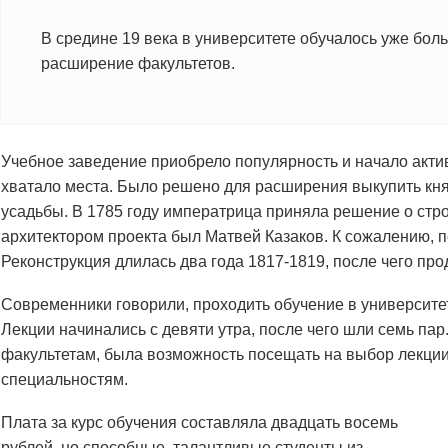
В средине 19 века в университете обучалось уже бол
расширение факультетов.
Учебное заведение приобрело популярность и начало акти
хватало места. Было решено для расширения выкупить кня
усадьбы. В 1785 году императрица приняла решение о стро
архитектором проекта был Матвей Казаков. К сожалению, п
Реконструкция длилась два года 1817-1819, после чего пр
Современники говорили, проходить обучение в университе
Лекции начинались с девяти утра, после чего шли семь пар
факультетам, была возможность посещать на выбор лекци
специальностям.
Плата за курс обучения составляла двадцать восемь
рублей, но способные, талантливые студенты из