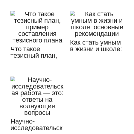
сочинения по
индивид: каждый
литературе,
ли является
образец работы
личностью
Как стать умным
Что такое
в жизни и школе:
тезисный план,
основные
пример
рекомендации
составления
тезисного плана
Научно-
исследовательск