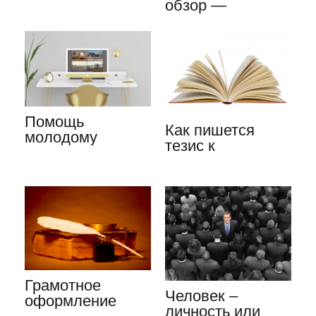
обзор —
экзаменам:
это один из
шпаргалки или…
фрагментов…
Помощь
Как пишется
молодому
тезис к
исследователю:
сочинению,
схема
курсовой, статье:
оформления…
…
Грамотное
Человек –
оформление
личность или