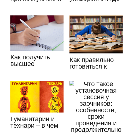
в вуз РФ
находится, его
история…
Как получить
Как правильно
высшее
готовиться к
образование
экзаменам:
после техникума:
шпаргалки или…
…
Гуманитарии и
технари – в чем
разница: