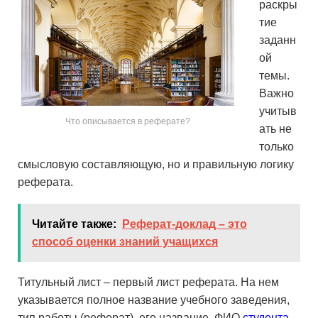
раскры
тие
заданн
ой
темы.
Важно
учитыв
Что описывается в реферате?
ать не
только
смысловую составляющую, но и правильную логику
реферата.
Читайте также:
Реферат-доклад – это
способ оценки знаний учащихся
Титульный лист – первый лист реферата. На нем
указывается полное название учебного заведения,
тип работы (реферат), его название, ФИО
студента
,