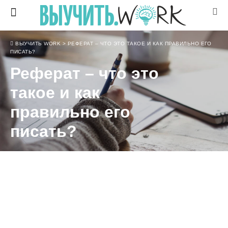
ВЫУЧИТЬ WORK
>
РЕФЕРАТ – ЧТО ЭТО ТАКОЕ И КАК ПРАВИЛЬНО ЕГО
ПИСАТЬ?
Реферат – что это
такое и как
правильно его
писать?