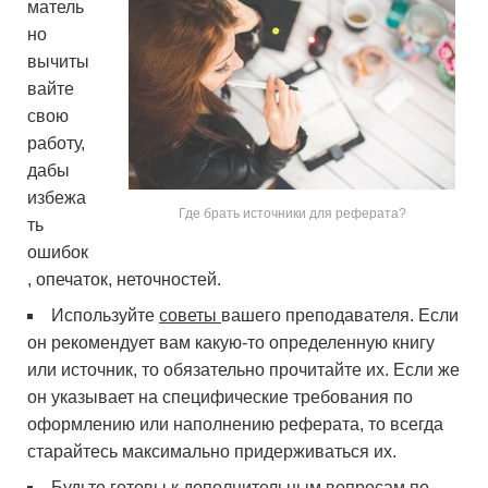
матель
но
вычиты
вайте
свою
работу,
дабы
избежа
Где брать источники для реферата?
ть
ошибок
, опечаток, неточностей.
Используйте
советы
вашего преподавателя. Если
он рекомендует вам какую-то определенную книгу
или источник, то обязательно прочитайте их. Если же
он указывает на специфические требования по
оформлению или наполнению реферата, то всегда
старайтесь максимально придерживаться их.
Будьте готовы к дополнительным вопросам по