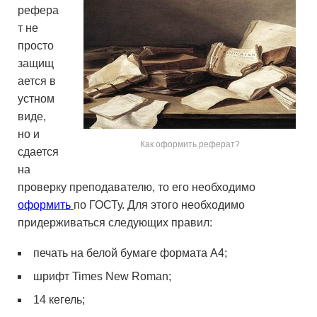
рефера
т не
просто
защищ
ается в
устном
виде,
но и
Как оформить реферат?
сдается
на
проверку преподавателю, то его необходимо
оформить
по ГОСТу. Для этого необходимо
придерживаться следующих правил:
печать на белой бумаге формата А4;
шрифт Times New Roman;
14 кегель;