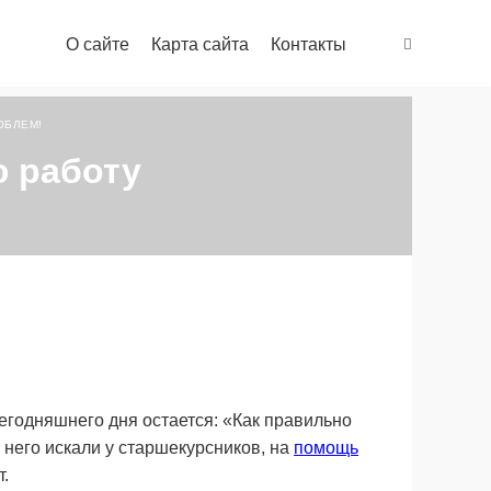
О сайте
Карта сайта
Контакты
ОБЛЕМ!
 работу
годняшнего дня остается: «Как правильно
 него искали у старшекурсников, на
помощь
.