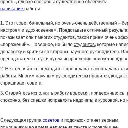
просты, однако способны существенно облегчить
написание
работы.
Этот совет банальный, но очень-очень действенный – бе
настроем и вдохновением. Представьте отличный результат
показывает опыт многих студентов, такой прием очень эффе
«поражений». Наверное, не было
студентов
, которые напи
доработку и критики со стороны научного руководителя. В
преподавателя на ус и путем исправления недочетов «дове
Не стесняйтесь подходить к преподавателю и задавать 
работы. Многим научным руководителям нравится, когда ст
спрашивает совета.
Старайтесь исполнять работу вовремя, придерживаясь гр
спокойно, без спешки исправлять недочеты в курсовой, но 
Следующая группа
советов
и подсказок станет верным
помощником во время написания текста курсовой и ее