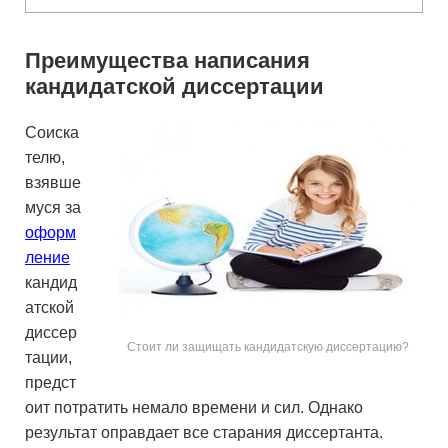
Преимущества написания
кандидатской диссертации
Соиска
телю,
взявше
муся за
оформ
ление
кандид
атской
диссер
Стоит ли защищать кандидатскую диссертацию?
тации,
предст
оит потратить немало времени и сил. Однако
результат оправдает все старания диссертанта.