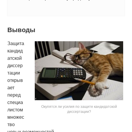
Выводы
Защита
кандид
атской
диссер
тации
открыв
ает
перед
специа
Окупятся ли усилия по защите кандидатской
листом
диссертации?
множес
тво
новых возможностей.