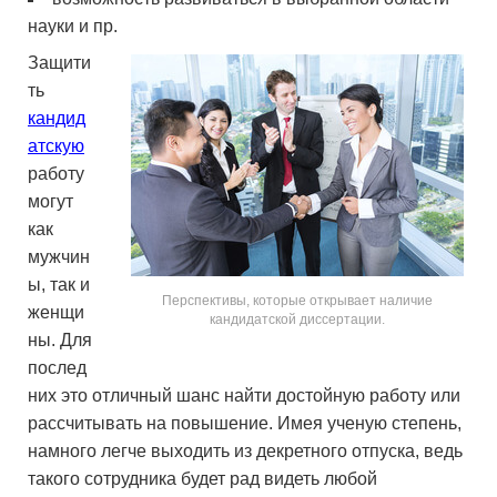
науки и пр.
Защити
ть
кандид
атскую
работу
могут
как
мужчин
ы, так и
Перспективы, которые открывает наличие
женщи
кандидатской диссертации.
ны. Для
послед
них это отличный шанс найти достойную работу или
рассчитывать на повышение. Имея ученую степень,
намного легче выходить из декретного отпуска, ведь
такого сотрудника будет рад видеть любой