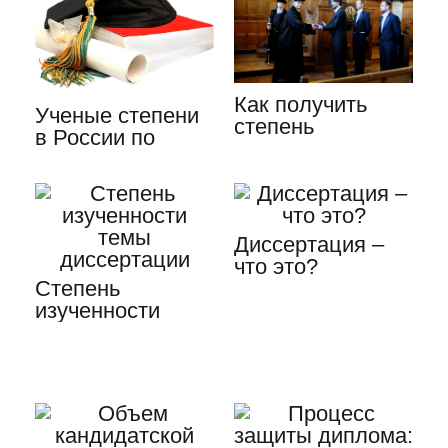
Как получить
Ученые степени
степень
в России по
кандидата наук:
возрастанию:
аспирантура и…
разбираемся…
Диссертация –
что это?
Степень
изученности
темы
диссертации