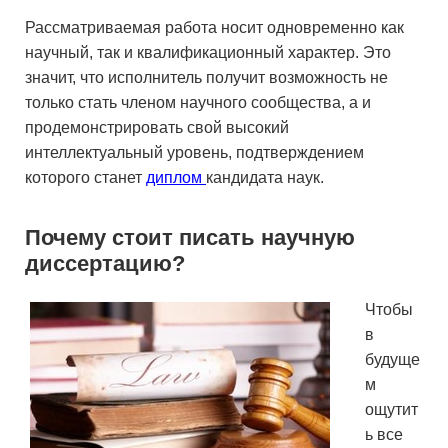
Рассматриваемая работа носит одновременно как
научный, так и квалификационный характер. Это
значит, что исполнитель получит возможность не
только стать членом научного сообщества, а и
продемонстрировать свой высокий
интеллектуальный уровень, подтверждением
которого станет
диплом
кандидата наук.
Почему стоит писать научную
диссертацию?
Чтобы
в
будуще
м
ощутит
ь все