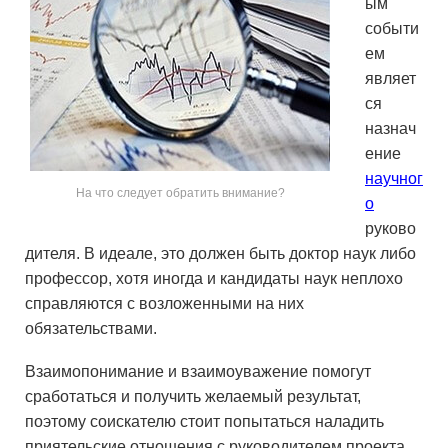
ым
событи
ем
являет
ся
назнач
ение
научног
На что следует обратить внимание?
о
руково
дителя. В идеале, это должен быть доктор наук либо
профессор, хотя иногда и кандидаты наук неплохо
справляются с возложенными на них
обязательствами.
Взаимопонимание и взаимоуважение помогут
сработаться и получить желаемый результат,
поэтому соискателю стоит попытаться наладить
приятельские отношения с руководителем проекта.